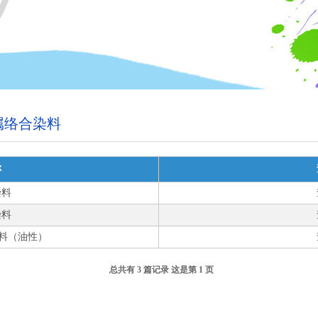
属络合染料
称
染料
染料
染料（油性）
总共有 3 篇记录 这是第 1 页