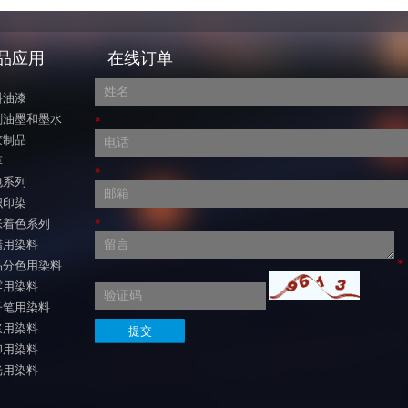
品应用
在线订单
料油漆
刷油墨和墨水
*
胶制品
革
*
包系列
织印染
张着色系列
*
蜡用染料
*
品分色用染料
雾用染料
子笔用染料
浆用染料
印用染料
光用染料