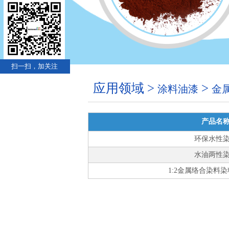
扫一扫，加关注
应用领域 >
>
涂料油漆
金
产品名
环保水性
水油两性
1:2金属络合染料