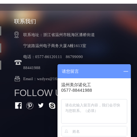
联系我们
联系地址：浙江省温州市瓯海区潘桥街道
宁波路温州电子商务大厦A幢1613室
电话：0577-86120111 86799090
88441988
请您留言
Email：
wzdyes@163.com
温州美尔诺化工
FOLLOW US:
0577-88441988