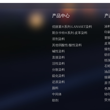
产品中心
产
涂
优丽素®系列-LANASET染料
印
斯尔卡特®系列-皮革染料
塑
溶剂染料
皮
其他弱酸性/酸性染料
烟
碱性染料
纺
直接染料
纸
活性染料
石
分散染料
油
硫化染料
烟
还原染料
原
颜料
色
中间体
转
荧
助剂